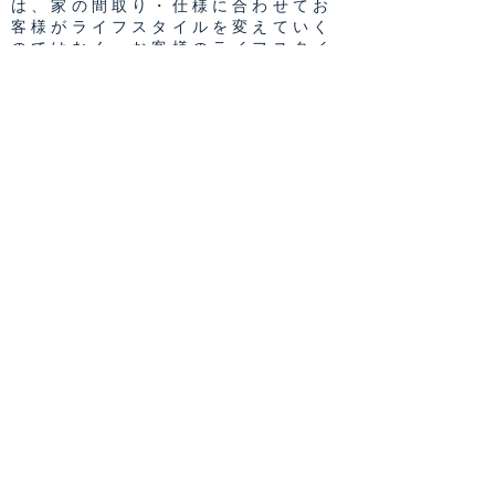
は、家の間取り・仕様に合わせてお
客様がライフスタイルを変えていく
のではなく、お客様のライフスタイ
ルに合わせて「家」があるべき、と
私たちは考えています。
お客様一人一人のライフスタイルに
配慮した、長寿命でありながら高性
能かつ生活コストが軽減される
家・・・。私たちはそんな家づくり
にこだわっています。
ですから家づくりをされるときには
是非、私たちに夢のマイホームでど
んな暮らしをイメージされているの
か教えてください。
あなただけの「住み手がしあわせに
なれる家」をご提案致します。
会社名
三井国土開発株式会社
設立
平成元年９月
郵便番号
〒０５０－００６１