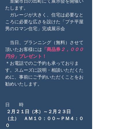
　室蘭市日の出町にて展示会を開催い
たします。
　ガレージが大きく、住宅は必要なと
ころに必要な広さを設けた「プチ平屋 
男のロマン住宅」完成展示会
　当日、プランニング（無料）させて
頂いたお客様には
「商品券
２，０００
円分」
プレゼント！
＊お電話でのご予約も承っておりま
す。スムーズに説明・相談いただくた
めに、事前にご予約いただくことをお
勧めいたします。
日　　時　
２月２１日（木）～２月２３日
（土）　ＡＭ１０：００～ＰＭ４：０
０