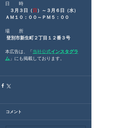
日　　時　
　３月３日（
日
）～３月６日（水）　
ＡＭ１０：００～ＰＭ５：００
場　　所　
登別市新生町２丁目１２番３号
本広告は、「
当社公式
インスタグラ
ム
」にも掲載しております。
コメント