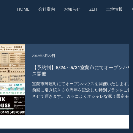
HOME
会社案内
お知らせ
ZEH
土地情報
2018年5月22日
【予約制】5/24～5/31室蘭市にてオープンハウ
ス開催
室蘭市陣屋町にてオープンハウスを開催いたします。
前回に引き続き３０周年を記念した特別プランをご提
させて頂きます。 カッコよくオシャレな家！限定モデ
ル「Limit」が、大好評につき継続決定しました！まだ
間に合いますよ！ 豪華設備も標準仕様です！ 日
時...