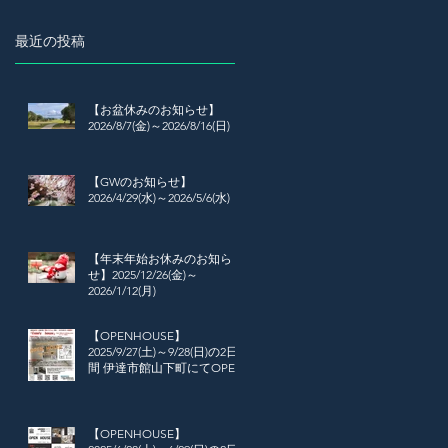
ットを当て、企業経営に対する姿勢や信
念などに触れ、地域とともに生きる企業
最近の投稿
の在り方を探ろうという企画です。 ...
【お盆休みのお知らせ】
2026/8/7(金)～2026/8/16(日)
【GWのお知らせ】
2026/4/29(水)～2026/5/6(水)
【年末年始お休みのお知ら
せ】2025/12/26(金)～
2026/1/12(月)
【OPENHOUSE】
2025/9/27(土)～9/28(日)の2日
間 伊達市館山下町にてOPEN
HOUSE開催
【OPENHOUSE】