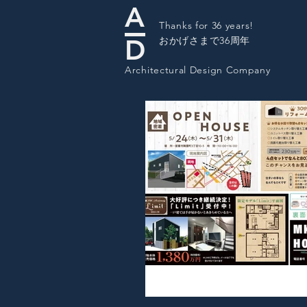
A
Thanks for 36 years!
D
​おかげさまで36周年
Architectural Design Company