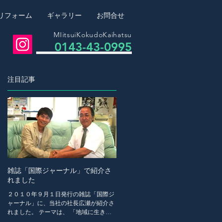
リフォーム
ギャラリー
お問合せ
MIitsuiKokudoKaihatsu
0143-43-0995
注目記事
出
た
ン
雑誌「国際ジャーナル」で紹介さ
０
れました
２０１０年９月１日発行の雑誌「国際ジ
ャーナル」に、当社の社長広瀬が紹介さ
れました。 テーマは、 「地域に生きる
人と企業」 こちらは経営者その人にスポ