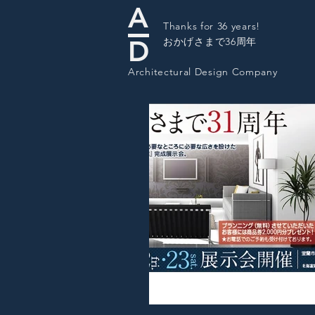
A
Thanks for 36 years!
D
​おかげさまで36周年
Architectural Design Company