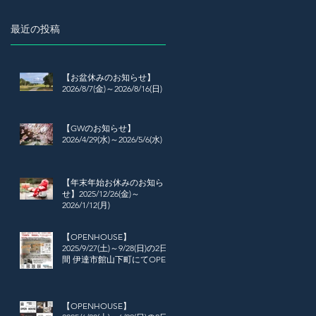
ットを当て、企業経営に対する姿勢や信
念などに触れ、地域とともに生きる企業
最近の投稿
の在り方を探ろうという企画です。 ...
【お盆休みのお知らせ】
2026/8/7(金)～2026/8/16(日)
【GWのお知らせ】
2026/4/29(水)～2026/5/6(水)
【年末年始お休みのお知ら
せ】2025/12/26(金)～
2026/1/12(月)
【OPENHOUSE】
2025/9/27(土)～9/28(日)の2日
間 伊達市館山下町にてOPEN
HOUSE開催
【OPENHOUSE】